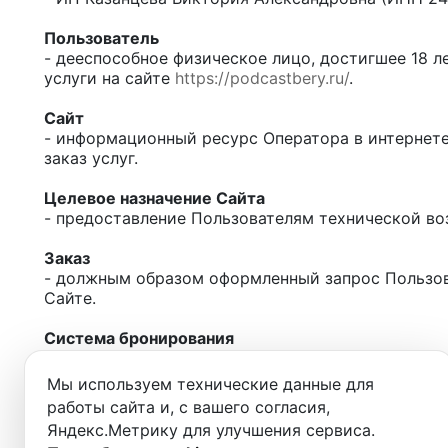
Пользователь
- дееспособное физическое лицо, достигшее 18 л
услуги на сайте
https://podcastbery.ru/
.
Сайт
- информационный ресурс Оператора в интернет
заказ услуг.
Целевое назначение Сайта
- предоставление Пользователям технической в
Заказ
- должным образом оформленный запрос Пользова
Сайте.
Система бронирования
- информационная система, содержащая информац
правил их применения, в том числе условий пре
Мы используем технические данные для
непосредственными поставщиками данных услуг 
работы сайта и, с вашего согласия,
быть изменена или дополнена. Система брониров
Яндекс.Метрику для улучшения сервиса.