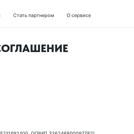
й
Стать партнером
О сервисе
СОГЛАШЕНИЕ
45211492400, ОГРИП 326246800097782).