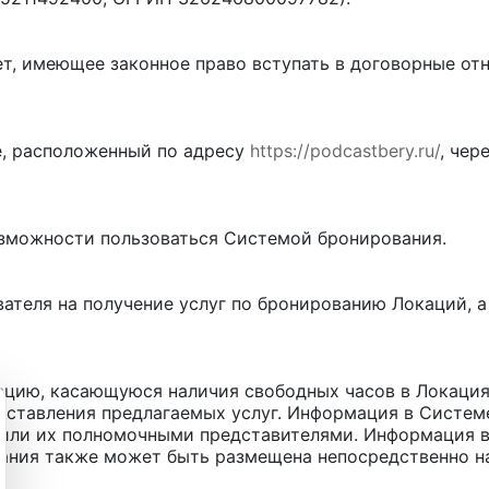
ет, имеющее законное право вступать в договорные от
е, расположенный по адресу
https://podcastbery.ru/
, чер
озможности пользоваться Системой бронирования.
теля на получение услуг по бронированию Локаций, а
ию, касающуюся наличия свободных часов в Локациях,
доставления предлагаемых услуг. Информация в Систе
или их полномочными представителями. Информация 
ания также может быть размещена непосредственно на