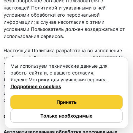
безоговорочное согласие Пользователя с
настоящей Политикой и указанными в ней
условиями обработки его персональной
информации; в случае несогласия с этими
условиями Пользователь должен воздержаться от
использования сервисов.
Настоящая Политика разработана во исполнение
требований Федерального закона от 27.07.2006 №
152-ФЗ «О персональных данных» (далее — «Закон
Мы используем технические данные для
о персональных данных») и действует в отношении
работы сайта и, с вашего согласия,
всей информации, которую Оператор может
Яндекс.Метрику для улучшения сервиса.
получить о Пользователях и Поставщиках при
Подробнее о cookies
использовании ими Сайта, сервисов и услуг
Оператора.
Принять
Только необходимые
ОСНОВНЫЕ ПОНЯТИЯ
Автоматизированная обработка персональных