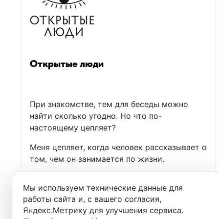
Открытые люди
При знакомстве, тем для беседы можно
найти сколько угодно. Но что по-
настоящему цепляет?
Меня цепляет, когда человек рассказывает о
том, чем он занимается по жизни.
Только после такого разговора начинаешь
Мы используем технические данные для
понимать человека и смотреть на мир не
работы сайта и, с вашего согласия,
только через призму своего опыта.
Яндекс.Метрику для улучшения сервиса.