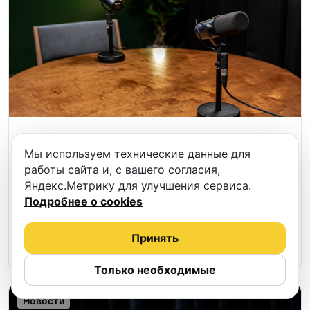
Выездная запись подкастов - услуга
Мы используем технические данные для
бронирования на Podcastbery.
работы сайта и, с вашего согласия,
Яндекс.Метрику для улучшения сервиса.
Никаких студийных стен, никаких «приезжайте
Подробнее о cookies
к нам»: профессионалы сами приедут к вам с
микрофонами, камерами и всем необходимым.
Принять
16.04.2026
32
Читать
Только необходимые
Новости