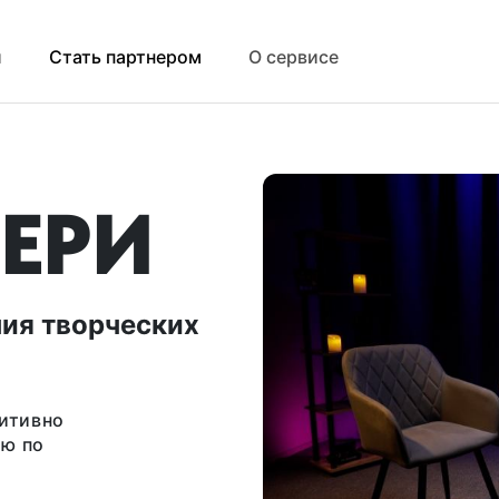
й
Стать партнером
О сервисе
ЕРИ
ния творческих
уитивно
ию по