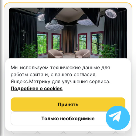
Мы используем технические данные для
работы сайта и, с вашего согласия,
5.0
ХайФай
Яндекс.Метрику для улучшения сервиса.
Подробнее о cookies
г. Москва, ул. Шереметьевская ул., 85с3, офис
405
Принять
Марьина Роща
Бутырская
Только необходимые
ср, 22 июля
ср, 22 июля
ср, 22 июля
чт, 23 июля
чт, 23 ию
20:00
20:00
21:00
21:00
9:00