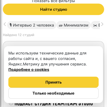
Показать все фильтры
Найти студию
🎙 Интервью 2 человека
🧱 Минимализм
✂️ Вид
Найдено
12
студий
Мы используем технические данные для
работы сайта и, с вашего согласия,
Яндекс.Метрику для улучшения сервиса.
Подробнее о cookies
Принять
Только необходимые
Подкаст студия TeamTeam studio