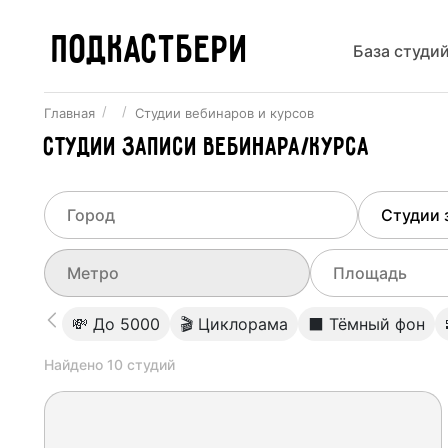
ПОДКАСТБЕРИ
База студи
Главная
Студии вебинаров и курсов
Студии записи вебинара/курса
Выберите город
Выберит
Не указывать
Все ст
Выберите метро
Выберите диа
💸 До 5000
🎬 Циклорама
⬛️ Тёмный фон
Минск
Студии
0
Найдено
10
студий
Не указывать
Студии
Студии