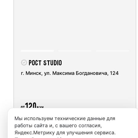
Студии
Аренда
Выездн
Аренда
Poct Studio
Студии
г. Минск, ул. Максима Богдановича, 124
Фотос
120
от
BYN
Мы используем технические данные для
Забронировать
работы сайта и, с вашего согласия,
Яндекс.Метрику для улучшения сервиса.