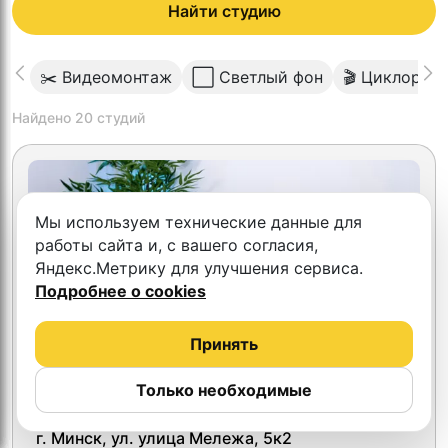
Найти студию
✂️ Видеомонтаж
⬜️ Светлый фон
🎬 Циклорам
Найдено
20
студий
Мы используем технические данные для
работы сайта и, с вашего согласия,
Яндекс.Метрику для улучшения сервиса.
Подробнее о cookies
Принять
Только необходимые
Подкаст студия TeamTeam studio
г. Минск, ул. улица Мележа, 5к2