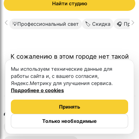
Найти студию
💡Профессиональный свет
🏷 Скидка
🎧 Прем
К сожалению в этом городе нет такой
студии
Мы используем технические данные для
работы сайта и, с вашего согласия,
Яндекс.Метрику для улучшения сервиса.
Подробнее о cookies
Принять
в
Минске
Другие студии
Только необходимые
Выездная запись подкастов