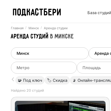
ПОДКАСТБЕРИ
База студи
Главная
Минск
Аренда студии
Аренда студий
в
Минске
Найдено
1
город
Выберит
Минск
Все ст
Выберите метро
Выберите диа
🧩 Под ключ
🏷 Скидка
📡 Онлайн-трансля
Студии
Выберите город
0
Найдено
20
студий
Не указывать
Студии
Не указывать
Студии