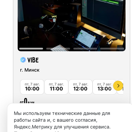
Минск
Студии
Аренда
Выездн
Аренда
Vibe
Студии
г. Минск
Фотос
пт, 7 авг.
пт, 7 авг.
пт, 7 авг.
пт, 7 авг.
пт, 7 а
10:00
11:00
12:00
13:00
14:
0
от
BYN
Мы используем технические данные для
Забронировать
работы сайта и, с вашего согласия,
Яндекс.Метрику для улучшения сервиса.