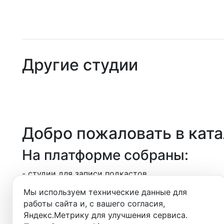
Студии
Аренда
Другие студии
Выездн
Аренда
Студии
Добро пожаловать в кат
Фотос
На платформе собраны:
- студии для записи подкастов,
- звукозаписывающие студии,
Мы используем технические данные для
- видеостудии и фотостудии,
работы сайта и, с вашего согласия,
- площадки для записи онлайн-курсов и вебинаро
Яндекс.Метрику для улучшения сервиса.
- аренда оборудования и выездные форматы.