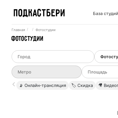
ПОДКАСТБЕРИ
База студи
Главная
Фотостудии
Фотостудии
Выберите город
Выберит
Не указывать
Все ст
Выберите метро
Выберите диа
📡 Онлайн-трансляция
🏷 Скидка
🎥 Видео
Минск
Студии
0
Не указывать
Студии
Студии