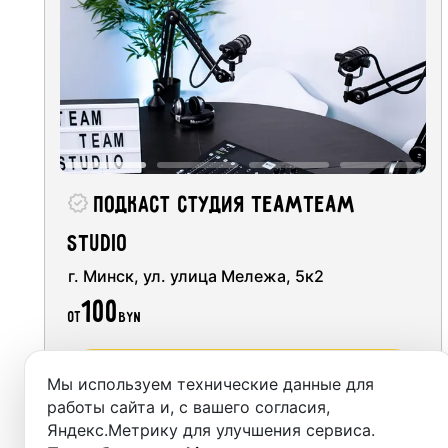
Студии
Аренда
Выездн
Аренда
Подкаст студия TeamTeam
Студии
studio
Фотос
г. Минск, ул. улица Мележа, 5к2
100
от
BYN
Забронировать
Мы используем технические данные для
работы сайта и, с вашего согласия,
Яндекс.Метрику для улучшения сервиса.