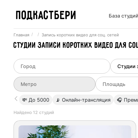
ПОДКАСТБЕРИ
База студи
Главная
Запись коротких видео для соц. сетей
Студии записи коротких видео для с
Выберите город
Выберит
Не указывать
Все ст
Выберите метро
Выберите диа
💸 До 5000
📡 Онлайн-трансляция
🎧 Прем
Минск
Студии
0
Найдено
12
студий
Не указывать
Студии
Студии